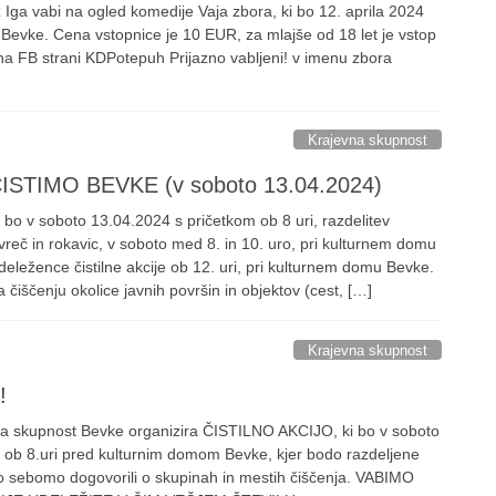
 Iga vabi na ogled komedije Vaja zbora, ki bo 12. aprila 2024
i Bevke. Cena vstopnice je 10 EUR, za mlajše od 18 let je vstop
na FB strani KDPotepuh Prijazno vabljeni! v imenu zbora
Krajevna skupnost
 OČISTIMO BEVKE (v soboto 13.04.2024)
ja bo v soboto 13.04.2024 s pričetkom ob 8 uri, razdelitev
vreč in rokavic, v soboto med 8. in 10. uro, pri kulturnem domu
eležence čistilne akcije ob 12. uri, pri kulturnem domu Bevke.
a čiščenju okolice javnih površin in objektov (cest, […]
Krajevna skupnost
!
skupnost Bevke organizira ČISTILNO AKCIJO, ki bo v soboto
 ob 8.uri pred kulturnim domom Bevke, kjer bodo razdeljene
ko sebomo dogovorili o skupinah in mestih čiščenja. VABIMO