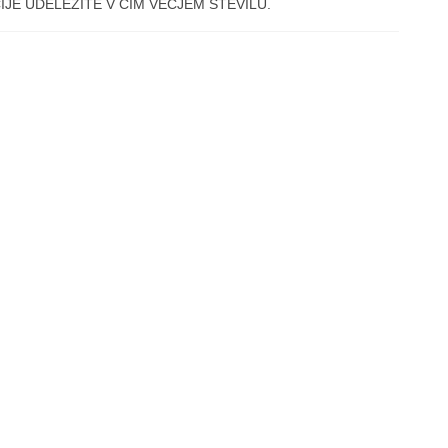
CIJE UDELEŽITE V ČIM VEČJEM ŠTEVILU.