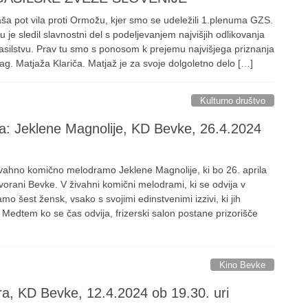
aša pot vila proti Ormožu, kjer smo se udeležili 1.plenuma GZS.
e sledil slavnostni del s podeljevanjem najvišjih odlikovanja
silstvu. Prav tu smo s ponosom k prejemu najvišjega priznanja
g. Matjaža Klariča. Matjaž je za svoje dolgoletno delo […]
Kulturno društvo
: Jeklene Magnolije, KD Bevke, 26.4.2024
živahno komično melodramo Jeklene Magnolije, ki bo 26. aprila
dvorani Bevke. V živahni komični melodrami, ki se odvija v
mo šest žensk, vsako s svojimi edinstvenimi izzivi, ki jih
 Medtem ko se čas odvija, frizerski salon postane prizorišče
Kino Bevke
ra, KD Bevke, 12.4.2024 ob 19.30. uri