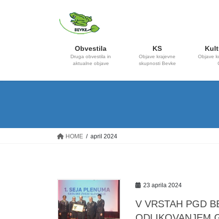
Skip
Skip
to
to
the
the
content
Navigation
Obvestila
KS
Kult
Druga obvestila in
Objave krajevne
Objave k
aktualne objave
skupnosti Bevke
HOME
april 2024
23 aprila 2024
V VRSTAH PGD B
ODLIKOVANJEM G