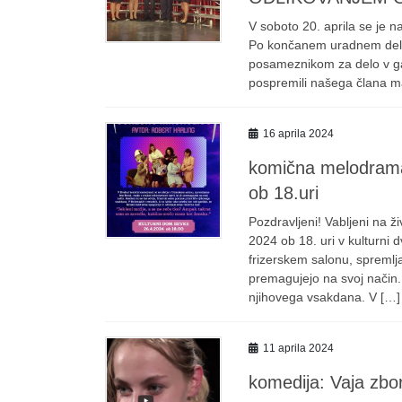
V soboto 20. aprila se je n
Po končanem uradnem delu j
posameznikom za delo v ga
pospremili našega člana ma
16 aprila 2024
komična melodrama
ob 18.uri
Pozdravljeni! Vabljeni na 
2024 ob 18. uri v kulturni 
frizerskem salonu, spremlja
premagujejo na svoj način.
njihovega vsakdana. V […]
11 aprila 2024
komedija: Vaja zbo