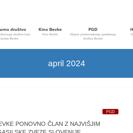
urno društvo
Kino Bevke
PGD
H
ulturnega društva Ivan
Kino Bevke
Objave prostovoljnega gasilskega
O
Cankar Bevke
društva Bevke
april 2024
PGD
EVKE PONOVNO ČLAN Z NAJVIŠJIM
ASILSKE ZVEZE SLOVENIJE