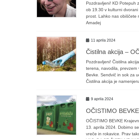
Pozdravljeni! KD Potepuh z
ob 19.30 v kulturni dvoran
prost. Lahko nas obiščete 
Amadej
11 aprila 2024
Čistilna akcija –
Pozdravljeni! Čistilna akci
terena, navodila, prevzem 
Bevke. Sendvič in sok za ud
Čistilna akcija je namenjen
9 aprila 2024
OČISTIMO BEVKE
OČISTIMO BEVKE Krajevna 
13. aprila 2024. Dobimo se
vreče in rokavice. Prav ta