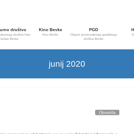
urno društvo
Kino Bevke
PGD
H
ulturnega društva Ivan
Kino Bevke
Objave prostovoljnega gasilskega
O
Cankar Bevke
društva Bevke
junij 2020
Obvestila