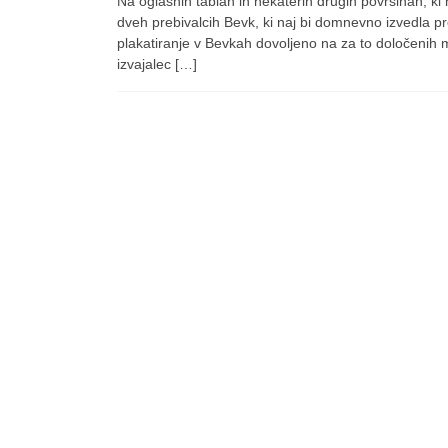
Na oglasnih tablah in nekaterih drugih površinah, ki 
dveh prebivalcih Bevk, ki naj bi domnevno izvedla pr
plakatiranje v Bevkah dovoljeno na za to določenih m
izvajalec […]