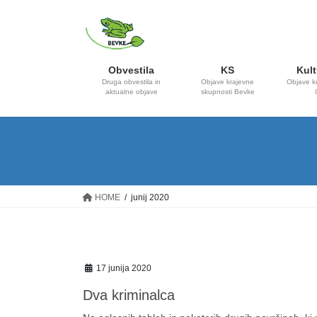
Skip
Skip
to
to
the
the
content
Navigation
Obvestila
KS
Kult
Druga obvestila in
Objave krajevne
Objave k
aktualne objave
skupnosti Bevke
HOME
junij 2020
17 junija 2020
Dva kriminalca