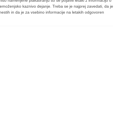
niso namenjene plakatiranju so se pojavili letaki z informacijo o
emoženjsko kaznivo dejanje. Treba se je najprej zavedati, da je
estih in da je za vsebino informacije na letakih odgovoren